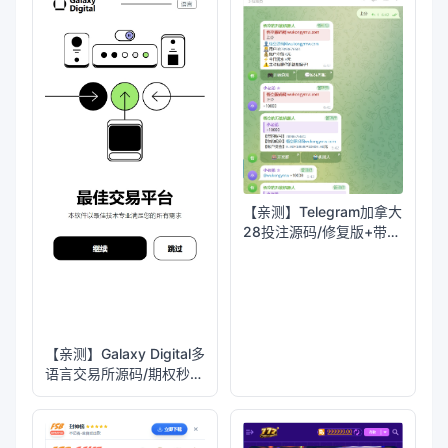
【亲测】Telegram加拿大
28投注源码/修复版+带搭
建教程
【亲测】Galaxy Digital多
语言交易所源码/期权秒合
约+杠杆合约+智能合约投
资理财+NTF+贷款+输赢
控制