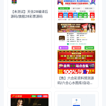
【未测试】天信28编译后
源码/旗舰28彩票源码
【售】六合彩资料预测源
码/六合心水图库/自动开
奖+预测资料对错+私彩图
库