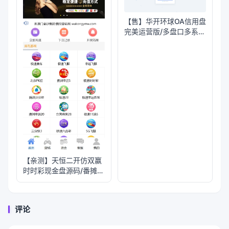
【售】华开环球OA信用盘
完美运营版/多盘口多系统
+3种投注风格+赔率调控
+占成补货+六合私彩
【亲测】天恒二开仿双赢
时时彩现金盘源码/番摊玩
法+试玩账号
评论