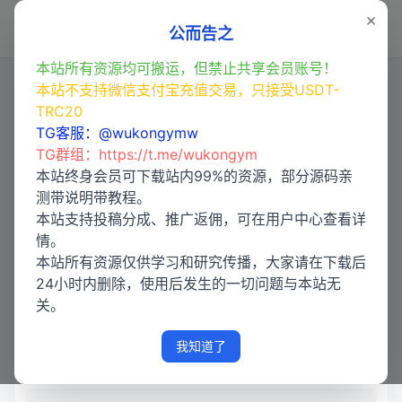
×
登录
公而告之
本站所有资源均可搬运，但禁止共享会员账号！
本站不支持微信支付宝充值交易，只接受USDT-
TRC20
【亲测】修复版永利皇宫OA现金
TG客服：@wukongymw
信用盘源码/前端html+后端php
TG群组：
https://t.me/wukongym
本站终身会员可下载站内99%的资源，部分源码亲
测带说明带教程。
本站支持投稿分成、推广返佣，可在用户中心查看详
情。
本站所有资源仅供学习和研究传播，大家请在下载后
24小时内删除，使用后发生的一切问题与本站无
关。
我知道了