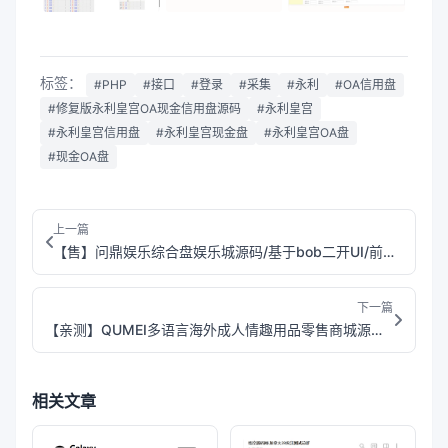
标签：
#PHP
#接口
#登录
#采集
#永利
#OA信用盘
#修复版永利皇宫OA现金信用盘源码
#永利皇宫
#永利皇宫信用盘
#永利皇宫现金盘
#永利皇宫OA盘
#现金OA盘
上一篇
【售】问鼎娱乐综合盘娱乐城源码/基于bob二开UI/前端uniapp+后端PHP
下一篇
【亲测】QUMEI多语言海外成人情趣用品零售商城源码/前端html+后端php
相关文章