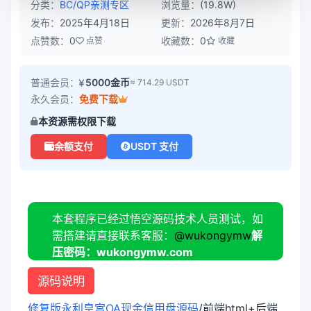
分类：
BC/QP
亲测专区
浏览量：
(19.8W)
发布：
2025年4月18日
更新：
2026年8月7日
点赞数：
0
收藏数：
0
点赞
收藏
普通会员：
5000金币
≈ 714.29 USDT
永久会员：
免费下载
本资源需权限下载
余额支付
USDT 支付
本套程序已经过悟空源码技术人员测试，如
需搭建请直接联系客服：
@wukongymw
解
压密码：wukongymw.com
源码说明
修复版永利皇宫OA现金信用盘源码
/前端html+后端