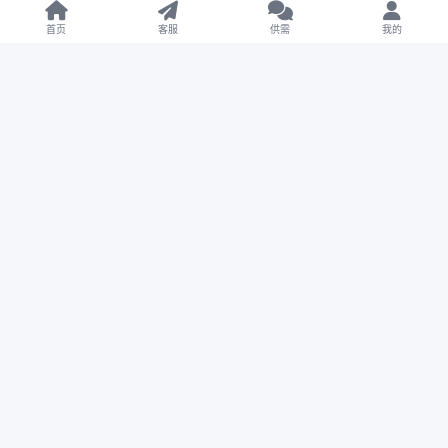
【亲测】Galaxy Digital多语言交易所源码/期权秒合约
+杠杆合约+智能合约投资理财+NTF+贷款+输赢控制
首页
客服
供需
我的
【亲测】Telegram加拿大28投注源码/修复版+带搭建教
程
【亲测】FSB-GAME多语言星汇娱乐城博彩源码/TG机器
人+TG小程序
【售】Coinbase多语言秒合约交易所源码/dapp登录+模
拟账号+K线插针+平台币控制+盈亏控制+ai量化+借贷
【未测试】多语言多模板PG电子游戏源码
【未测试】Bigkone多语言交易所源码/带APP工程文件
和搭建教程
【未测试】天信28编译后源码/旗舰28彩票源码
【售】六合彩资料预测源码/六合心水图库/自动开奖+预
测资料对错+私彩图库