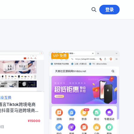
登录
VIP 免费
商业互换
言Tiktok跨境电商
/仿抖音亚马逊跨境商城
店+三级分销+收银台
¥15000
导入导出商品/前端
1日
PHP全开源