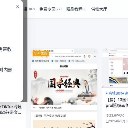
×
商业互换
免费专区
精品教程
供需大厅
(229)
(107)
(22)
(8)
明带教
VIP 免费
时内删
商城源码
【售】13国语
pro版源码
ikTok跨境
系统/卖家开
嵌商城+带文字
23.6W
0
下单+批量
+后端Java
2024年3月3
html+后端