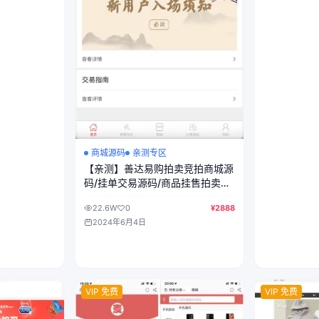
商城源码
亲测专区
【亲测】善达易购拍卖竞拍商城源
码/挂单交易源码/商品挂售拍卖系
统/前端uniapp纯源码+后端PHP
22.6W
0
¥2888
2024年6月4日
VIP 免费
VIP 免费