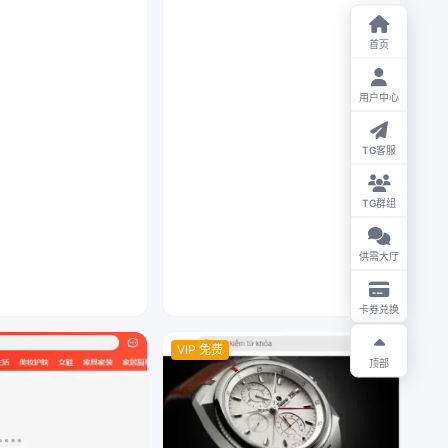
首页
用户中心
TG客服
TG群组
供需大厅
卡券兑换
VIP 免费
顶部