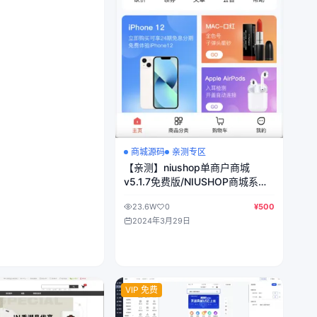
商城源码
亲测专区
【亲测】niushop单商户商城
v5.1.7免费版/NIUSHOP商城系统
V5版/全开源B2C商城/前端
23.6W
0
¥500
uniapp纯源码+后端PHP
2024年3月29日
VIP 免费