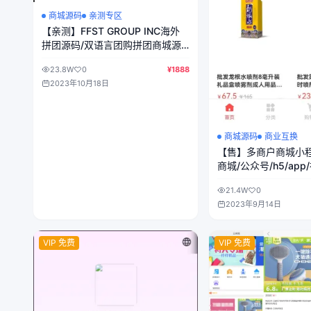
商城源码
亲测专区
【亲测】FFST GROUP INC海外
拼团源码/双语言团购拼团商城源
码
23.8W
0
¥1888
2023年10月18日
商城源码
商业互换
【售】多商户商城小程
商城/公众号/h5/app
卖/三级分销
21.4W
0
2023年9月14日
VIP 免费
VIP 免费