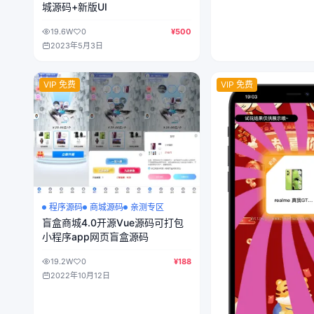
城源码+新版UI
19.6W
0
¥500
2023年5月3日
VIP 免费
VIP 免费
程序源码
商城源码
亲测专区
盲盒商城4.0开源Vue源码可打包
小程序app网页盲盒源码
19.2W
0
¥188
2022年10月12日