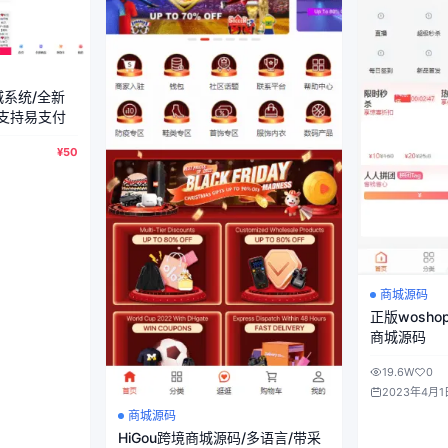
城系统/全新
/支持易支付
¥50
商城源码
正版woshop
商城源码
19.6W
0
2023年4月1
商城源码
HiGou跨境商城源码/多语言/带采