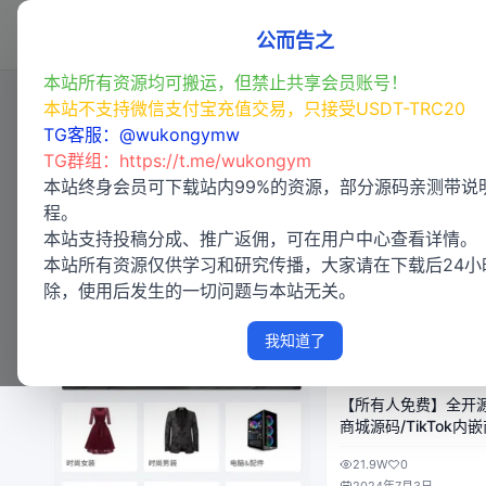
首页
程序源码
亲测专区
(49)
公而告之
本站所有资源均可搬运，但禁止共享会员账号！
本站不支持微信支付宝充值交易，只接受USDT-TRC20
商城源码
TG客服：@wukongymw
商城源码
TG群组：
https://t.me/wukongym
本站终身会员可下载站内99%的资源，部分源码亲测带说
VIP 免费
VIP 免费
程。
本站支持投稿分成、推广返佣，可在用户中心查看详情。
本站所有资源仅供学习和研究传播，大家请在下载后24小
除，使用后发生的一切问题与本站无关。
我知道了
商城源码
免费专区
【所有人免费】全开源T
商城源码/TikTok内
搭建教程/前端uniapp
21.9W
0