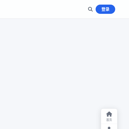
登录
首页