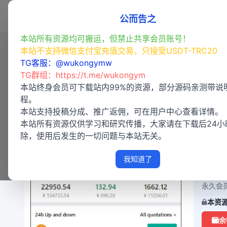
首页
程序源码
亲测专区
(49)
公而告之
本站所有资源均可搬运，但禁止共享会员账号！
本站不支持微信支付宝充值交易，只接受USDT-TRC20
TG客服：@wukongymw
【售】仿Poloniex交易所/永续合
TG群组：
https://t.me/wukongym
开源/完美运营
本站终身会员可下载站内99%的资源，部分源码亲测带说
程。
本站支持投稿分成、推广返佣，可在用户中心查看详情。
分类：
本站所有资源仅供学习和研究传播，大家请在下载后24小
发布：
除，使用后发生的一切问题与本站无关。
点赞数
我知道了
普通会
永久会
本资
余