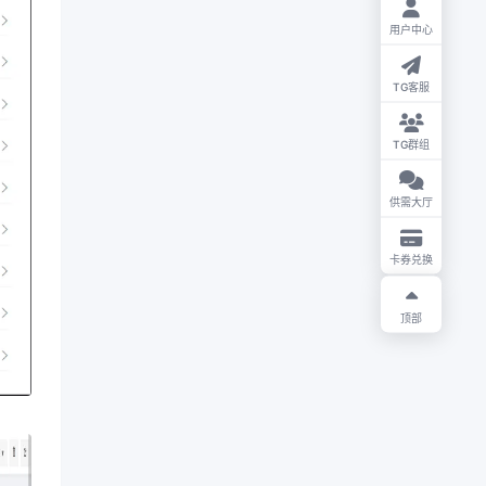
用户中心
TG客服
TG群组
供需大厅
卡券兑换
顶部