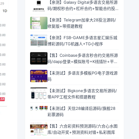
【亲测】Galaxy Digital多语言交易所源
财+行情控制
码/期权秒合约+杠杆合约+智能合约投
资理财+NTF+贷款+输赢控制
【亲测】Telegram加拿大28投注源码/
修复版+带搭建教程
【亲测】FSB-GAME多语言星汇娱乐城
博彩源码/TG机器人+TG小程序
【售】Coinbase多语言秒合约交易所源
码/dapp登录+模拟账号+K线插针+平台
币控制+盈亏控制+ai量化+借贷
【未测试】多语言多模板PG电子游戏源
码
【未测试】Bigkone多语言交易所源码/
带APP工程文件和搭建教程
【未测试】天信28编译后源码/旗舰28
彩票源码
【售】六合彩资料预测源码/六合心水图
库/自动开奖+预测资料对错+私彩图库