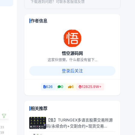
下载遇到问题？可联系客服或反馈
作者信息
悟空源码网
这家伙很懒，什么都没有留下...
登录后关注
626
0
6
12825.9W+
相关推荐
【售】TURINGEX多语言股票交易所源
码/永续合约+交割合约+现货交易
+C2C+dapp登录+跟单交易+ai矿池理