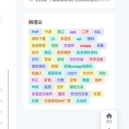
理财源码/叠加分组模式+代理分销/前端
vue编译后
标签云
PHP
开源
接口
app
二开
SSL
源码下载
UI
多语言
api
理财
搭建教程
视频
交易所
uniapp
采集
支付
微信
投资理财
投资理财源码
合约
登录
游戏
合约交易
币币交易
理财源码
商城
前端uniapp纯源码
机器人
客服系统
USDT
秒合约
钱包
外汇
矿机
付费
定制
微盘
插件
申购
股票
挖矿
期权交易
多语言交易所
娱乐
秒合约交易
彩票
乐娱
乐娱游戏API厂商
无加密
首页