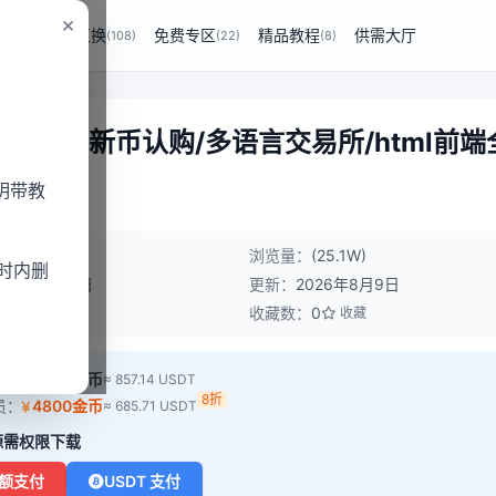
×
商业互换
免费专区
精品教程
供需大厅
(229)
(108)
(22)
(8)
约+矿机+新币认购/多语言交易所/html前端
明带教
商业互换
浏览量：
(25.1W)
时内删
2024年1月5日
更新：
2026年8月9日
：
0
收藏数：
0
点赞
收藏
员：
6000金币
≈ 857.14 USDT
8折
员：
4800金币
≈ 685.71 USDT
源需权限下载
额支付
USDT 支付