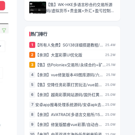
【售】WK-HKE多语言秒合约交易所源
码/虚拟货币+贵金属+外汇+盈亏控制
+贷款+余额宝理财+Azure动态防封
热门排行
1
【所有人免费】SG138详细搭建教程/附
25.4W
带一套程序
2
【亲测】大富彩票UI优化版
25.2W
3
【售】仿Poloniex交易所/永续合约+矿
25.1W
机+新币认购/多语言交易所/html前端全
4
【亲测】vue修复版本49图库源码/六合
25.1W
开源/完美运营
彩图库网/.NET程序2套版本
5
【售】空降任务彩票打赏玩法/vue前端
25.0W
+PHP后端/同城空降二开修复版/系统彩
6
【亲测】越南彩票网站源码/国外红黄蓝
25.0W
+视频采集/全开源完美运营
娱乐游戏源码/前后端都是原生PHP语言
7
安卓app报毒处理系统源码/安卓apk去毒
25.0W
误报毒处理系统源码/带加固功能+免杀
8
【亲测】AVATRADE多语言交易所/15国
25.0W
自动打包+随机更换包名签名
语言交易所/合约交易+期权交易+币币交
9
【亲测】修复版酷睿vue彩票/自动合买
25.0W
易+申购+矿机+风控/前端wap+pc纯源
发单机器人+追号+完整代理推广
码/带搭建教程
10
【亲测】中英双语言海外任务刷单投资
25.0W